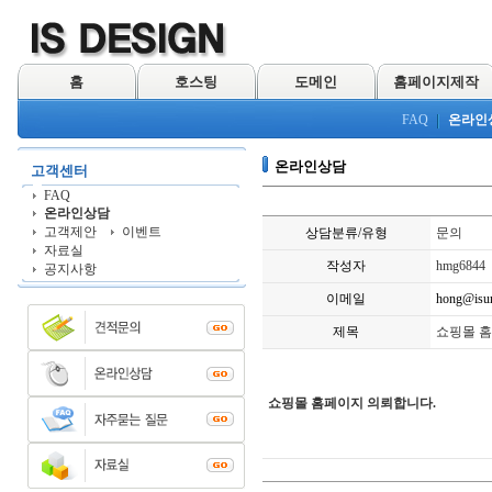
홈
호스팅
도메인
홈페이지제작
FAQ
온라인
온라인상담
고객센터
FAQ
온라인상담
고객제안
이벤트
상담분류/유형
문의
자료실
작성자
hmg6844
공지사항
이메일
hong@isu
제목
쇼핑몰 홈
쇼핑몰 홈페이지 의뢰합니다.