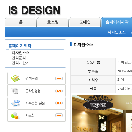
홈
호스팅
도메인
홈페이지제작
디자인소스
디자인소스
홈페이지제작
디자인소스
견적문의
상품이름
아이린산
견적계산기
등록일
2008-08-
조회수
5191
제목
아이린산