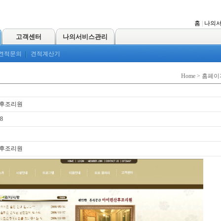
홈
|
나의
고객센터
나의서비스관리
견적문의
견적계산기
Home > 홈페
후조리원
08
후조리원