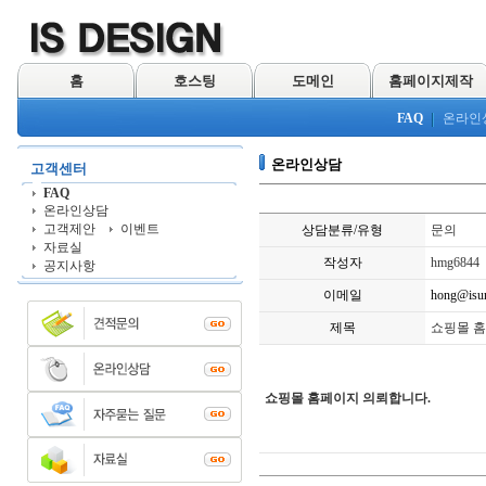
홈
호스팅
도메인
홈페이지제작
FAQ
온라인
온라인상담
고객센터
FAQ
온라인상담
고객제안
이벤트
상담분류/유형
문의
자료실
작성자
hmg6844
공지사항
이메일
hong@isu
제목
쇼핑몰 홈
쇼핑몰 홈페이지 의뢰합니다.